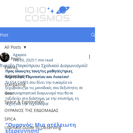
Post
All Posts
Agapios
All Posts
Feb 20, 2025
1 min read
Έναρξη Παγκύπριου Σχολικού Διαγωνισμού!
Events
Προς όλους/ες τους/τις μαθητές/τριες 
Astrophysics
Δημοτικού, Γυμνασίου και Λυκείου!
Το ESA CARES σου δίνει την ευκαιρία να 
Stargazing
ξεχωρίσεις με τις μοναδικές σου δεξιότητες σε 
Gear
ένα συναρπαστικό διαγωνισμό που θα σε 
ταξιδεύει στο διάστημα, με την επιστήμη, τη 
Space & Exploration
τέχνη και την τεχνολογία!
ΟΥΡΑΝΟΣ ΤΗΣ ΕΒΔΟΜΑΔΑΣ
SPICA
"Ουρανός: Μια ατέλειωτη 
Ultimate Guide to Observing
εξερεύνηση!"