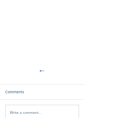
Comments
Γαλαξιακές Συγ
Write a comment...
Ωδή στη Σελήνη: Μια