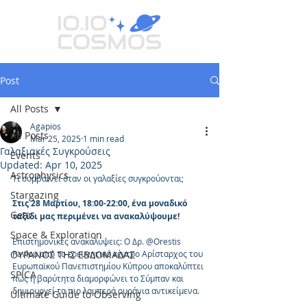
Post
All Posts
Agapios
All Posts
Mar 25, 2025
1 min read
Γαλαξιακές Συγκρούσεις
Events
Updated:
Apr 10, 2025
Astrophysics
Τι συμβαίνει όταν οι γαλαξίες συγκρούονται;
Stargazing
Στις 28 Μαρτίου, 18:00-22:00, ένα μοναδικό 
Gear
ταξίδι μας περιμένει να ανακαλύψουμε! 
Space & Exploration
Επιστημονικές ανακαλύψεις: Ο Δρ. @Orestis 
ΟΥΡΑΝΟΣ ΤΗΣ ΕΒΔΟΜΑΔΑΣ
Pavlou από το ερευνητικό κέντρο Αρίσταρχος του 
Ευρωπαϊκού Πανεπιστημίου Κύπρου αποκαλύπτει 
SPICA
πώς η βαρύτητα διαμορφώνει το Σύμπαν και 
δημιουργεί τα πιο λαμπερά ουράνια αντικείμενα.
Ultimate Guide to Observing