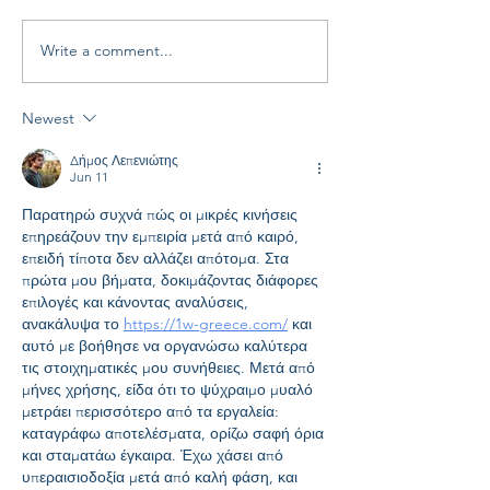
Write a comment...
Ωδή στη Σελήνη: Μια
Βραδιά Επιστή
πρωτοφανής εκδήλωση
Αστρονομίας σ
στο Αρχαίο Θέατρο
Επιστημονικό 
Newest
Κουρίου!
Λυκείου Ιδαλίο
Δήμος Λεπενιώτης
Jun 11
Παρατηρώ συχνά πώς οι μικρές κινήσεις 
επηρεάζουν την εμπειρία μετά από καιρό, 
επειδή τίποτα δεν αλλάζει απότομα. Στα 
πρώτα μου βήματα, δοκιμάζοντας διάφορες 
επιλογές και κάνοντας αναλύσεις, 
ανακάλυψα το 
https://1w-greece.com/
 και 
αυτό με βοήθησε να οργανώσω καλύτερα 
τις στοιχηματικές μου συνήθειες. Μετά από 
μήνες χρήσης, είδα ότι το ψύχραιμο μυαλό 
μετράει περισσότερο από τα εργαλεία: 
καταγράφω αποτελέσματα, ορίζω σαφή όρια 
και σταματάω έγκαιρα. Έχω χάσει από 
υπεραισιοδοξία μετά από καλή φάση, και 