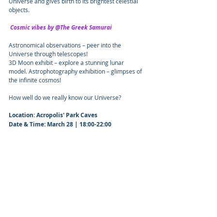
Universe and gives birth to its brightest celestial 
objects.
 Cosmic vibes by @The Greek Samurai
Astronomical observations – peer into the 
Universe through telescopes!
3D Moon exhibit – explore a stunning lunar 
model. Astrophotography exhibition – glimpses of 
the infinite cosmos!
How well do we really know our Universe? 
Location: Acropolis' Park Caves 
Date & Time: March 28 | 18:00-22:00