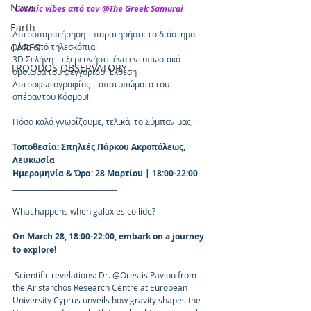
News
 Cosmic vibes από τον @The Greek Samurai
Earth
Αστροπαρατήρηση – παρατηρήστε το διάστημα 
CARES
μέσα από τηλεσκόπια! 
3D Σελήνη – εξερευνήστε ένα εντυπωσιακό 
TROODOS OBSERVATORY
ομοίωμα του φεγγαριού! Έκθεση 
Αστροφωτογραφίας – αποτυπώματα του 
απέραντου Κόσμου!
Πόσο καλά γνωρίζουμε, τελικά, το Σύμπαν μας; 
Τοποθεσία: Σπηλιές Πάρκου Ακροπόλεως, 
Λευκωσία 
Ημερομηνία & Ώρα: 28 Μαρτίου | 18:00-22:00
______________________________
What happens when galaxies collide?
On March 28, 18:00-22:00, embark on a journey 
tο explore! 
 Scientific revelations: Dr. @Orestis Pavlou from 
the Aristarchos Research Centre at European 
University Cyprus unveils how gravity shapes the 