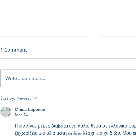
1 Comment
Write a comment...
Γαλαξιακές
Perseids at the Troodos
Sort by:
Newest
Observatory, August 12th
Миша Воронов
Mar 14
Πριν λίγες μέρες διάβαζα ένα παλιό θέμα σε ελληνικό 
ξεχωρίζεις μια αξιόπιστη online λέσχη παιχνιδιών. Μου έ