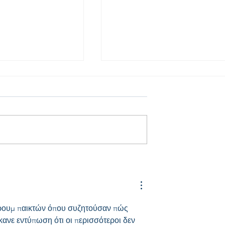
 Συγκρούσεις
Βραδιά Επιστήμης &
Αστρονομίας στο
Επιστημονικό Πάρκο
Λυκείου Ιδαλίου
φόρουμ παικτών όπου συζητούσαν πώς 
κανε εντύπωση ότι οι περισσότεροι δεν 