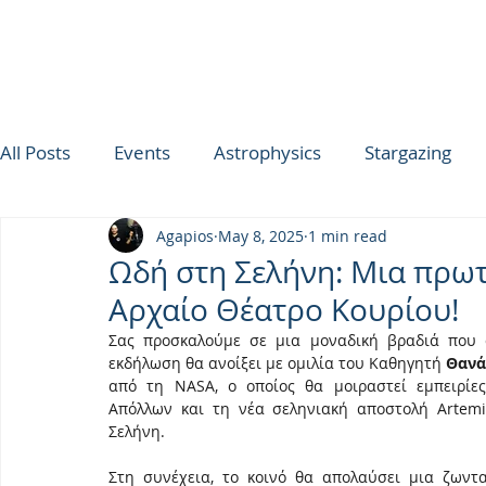
All Posts
Events
Astrophysics
Stargazing
Agapios
May 8, 2025
1 min read
ΟΥΡΑΝΟΣ ΤΗΣ ΕΒΔΟΜΑΔΑΣ
SPICA
Ultimat
Ωδή στη Σελήνη: Μια πρω
Αρχαίο Θέατρο Κουρίου!
TROODOS OBSERVATORY
Σας προσκαλούμε σε μια μοναδική βραδιά που σ
εκδήλωση θα ανοίξει με ομιλία του Καθηγητή 
Θανά
από τη NASA, ο οποίος θα μοιραστεί εμπειρίε
Απόλλων και τη νέα σεληνιακή αποστολή Artemi
Σελήνη.
Στη συνέχεια, το κοινό θα απολαύσει μια ζων