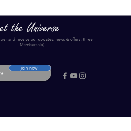
r and receive our updates, news & offers! (Free
Membership)
Join now!