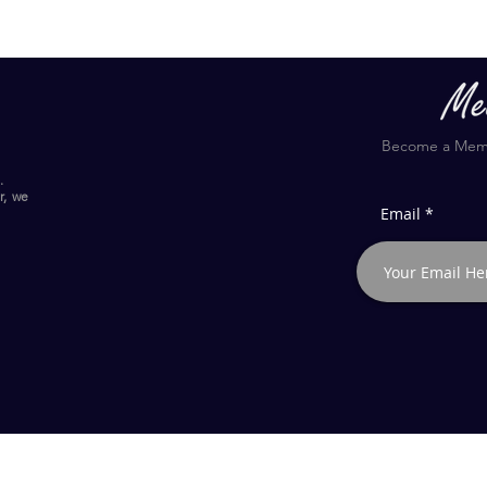
Become a Membe
.
r, we
Email