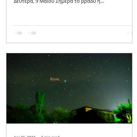
Δευτέρα, 9 Μαΐου Σήμερα το βράδυ η...