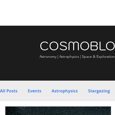
COSMOBL
Astronomy | Astrophysics | Space & Exploration
All Posts
Events
Astrophysics
Stargazing
Ultimate Guide to Observing
News
Earth