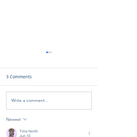
3 Comments
Write a comment...
Το Αστεροσκοπείο
Αστεροσκοπείο
Προσλαμβάνει - The
Τροόδους: Έναρ
Observatory is hiring!
Καλοκαίρι '25
Newest
Tima North
Jun 10