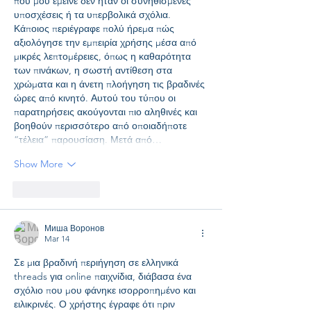
που μου έμεινε δεν ήταν οι συνηθισμένες 
υποσχέσεις ή τα υπερβολικά σχόλια. 
Κάποιος περιέγραφε πολύ ήρεμα πώς 
αξιολόγησε την εμπειρία χρήσης μέσα από 
μικρές λεπτομέρειες, όπως η καθαρότητα 
των πινάκων, η σωστή αντίθεση στα 
χρώματα και η άνετη πλοήγηση τις βραδινές 
ώρες από κινητό. Αυτού του τύπου οι 
παρατηρήσεις ακούγονται πιο αληθινές και 
βοηθούν περισσότερο από οποιαδήποτε 
“τέλεια” παρουσίαση. Μετά από…
Show More
Like
Reply
Миша Воронов
Mar 14
Σε μια βραδινή περιήγηση σε ελληνικά 
threads για online παιχνίδια, διάβασα ένα 
σχόλιο που μου φάνηκε ισορροπημένο και 
ειλικρινές. Ο χρήστης έγραφε ότι πριν 