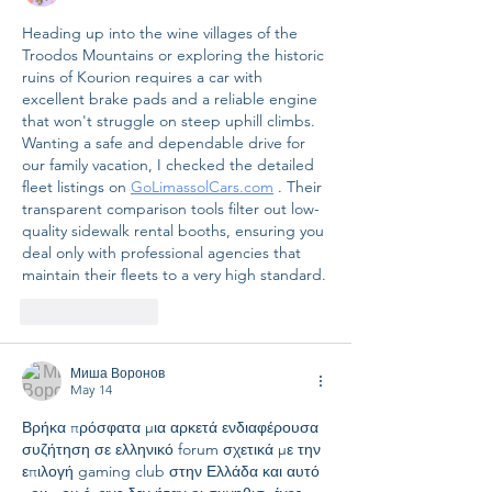
Heading up into the wine villages of the 
Troodos Mountains or exploring the historic 
ruins of Kourion requires a car with 
excellent brake pads and a reliable engine 
that won't struggle on steep uphill climbs. 
Wanting a safe and dependable drive for 
our family vacation, I checked the detailed 
fleet listings on 
GoLimassolCars.com
 . Their 
transparent comparison tools filter out low-
quality sidewalk rental booths, ensuring you 
deal only with professional agencies that 
maintain their fleets to a very high standard.
Like
Reply
Миша Воронов
May 14
Βρήκα πρόσφατα μια αρκετά ενδιαφέρουσα 
συζήτηση σε ελληνικό forum σχετικά με την 
επιλογή gaming club στην Ελλάδα και αυτό 