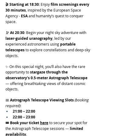
🎬 
Starting at 18:30
: Enjoy 
film screenings every 
30 minutes
, inspired by the European Space 
Agency - 
ESA
 and humanity’s quest to conquer 
space.
🔭 
At 20:30
: Begin your night sky adventure with 
laser-guided uranography
, led by our 
experienced astronomers using 
portable 
telescopes
 to explore constellations and deep-sky 
objects.
✨ On this special night, you’ll also have the rare 
opportunity to 
stargaze through the 
observatory’s 0.5-meter Astrograph Telescope
— offering breathtaking views of distant cosmic 
objects.
📅 
Astrograph Telescope Viewing Slots
(booking 
required)
:
21:00 – 22:00
22:00 – 23:00
🎟️ 
Book your ticket 
here
 to secure your spot for 
the Astrograph Telescope sessions — 
limited 
availability
.