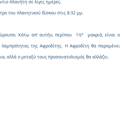
ντιο πλανήτη σε λίγες ημέρες.
τρο του πλανητικού δίσκου στις 8:32 μμ.
 χαμηλά στα δυτικά στο σούρουπο. Κάτω απ’ αυτήν, περίπου  1½°  μακριά, είναι ο 
ης λαμπρότητας της Αφροδίτης. Η Αφροδίτη θα παραμένει 
ια, αλλά ο μεταξύ τους προσανατολισμός θα αλλάζει.