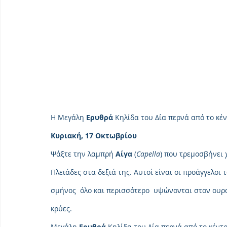
Η Μεγάλη 
Ερυθρά
 Κηλίδα του Δία περνά από το κέν
Κυριακή, 17 Οκτωβρίου
Ψάξτε την λαμπρή 
Αίγα
 (
Capella
) που τρεμοσβήνει 
Πλειάδες στα δεξιά της. Αυτοί είναι οι προάγγελοι
σμήνος  όλο και περισσότερο  υψώνονται στον ουρα
κρύες.
Μεγάλη 
Ερυθρά
 Κηλίδα του Δία περνά από το κέντρ