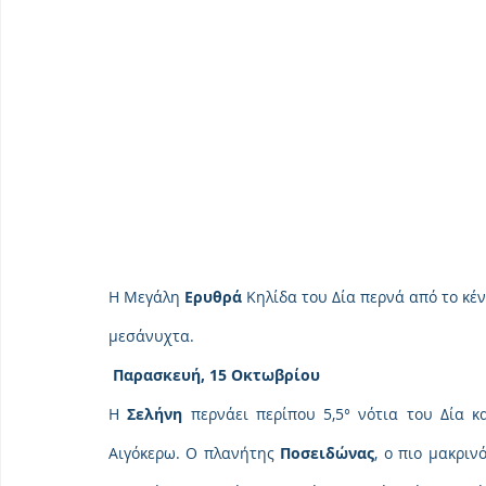
Η Μεγάλη 
Ερυθρά
 Κηλίδα του Δία περνά από το κέν
μεσάνυχτα.
 Παρασκευή, 15 Οκτωβρίου
Η 
Σελήνη
 περνάει περίπου 5,5° νότια του Δία κ
Αιγόκερω. Ο πλανήτης 
Ποσειδώνας
, ο πιο μακριν