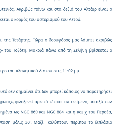
ωτεινός. Ακριβώς πάνω και στα δεξιά του Αλτάιρ είναι ο 
κεται ο κορμός του αστερισμού του Αετού.
. της Τετάρτης. Τώρα ο δορυφόρος μας λάμπει ακριβώς 
ς» του Τοξότη. Μακριά πάνω από τη Σελήνη βρίσκεται ο 
τρο του πλανητικού δίσκου στις 11:02 μμ.
υτό δεν σημαίνει ότι δεν μπορεί κάποιος να παρατηρήσει 
ρωας», φιλοξενεί αρκετά τέτοια  αντικείμενα, μεταξύ των 
ημένα ως NGC 869 και NGC 884 και η και χ του Περσέα, 
αση μόλις 30′. Μαζί  καλύπτουν περίπου το διπλάσιο 