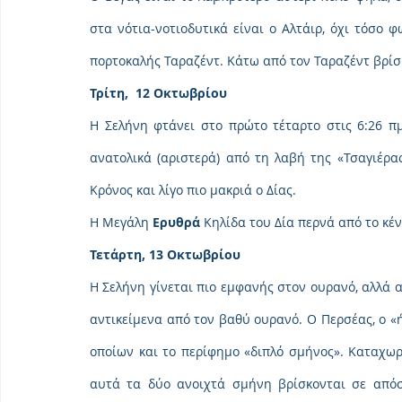
στα νότια-νοτιοδυτικά είναι ο Αλτάιρ, όχι τόσο φ
πορτοκαλής Ταραζέντ. Κάτω από τον Ταραζέντ βρίσ
Τρίτη,  12 Οκτωβρίου
Η Σελήνη φτάνει στο πρώτο τέταρτο στις 6:26 πμ
ανατολικά (αριστερά) από τη λαβή της «Τσαγιέρα
Κρόνος και λίγο πιο μακριά ο Δίας.
Η Μεγάλη 
Ερυθρά
 Κηλίδα του Δία περνά από το κέν
Τετάρτη, 13 Οκτωβρίου
Η Σελήνη γίνεται πιο εμφανής στον ουρανό, αλλά α
αντικείμενα από τον βαθύ ουρανό. Ο Περσέας, ο «ή
οποίων και το περίφημο «διπλό σμήνος». Καταχωρ
αυτά τα δύο ανοιχτά σμήνη βρίσκονται σε απόστ